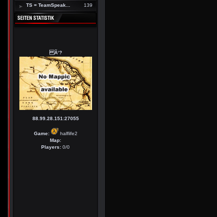
TS = TeamSpeak...
139
Ã‘?
88.99.28.151:27055
Game:
halflife2
Map:
Players:
0/0