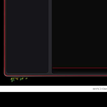
deV!L`z Clan