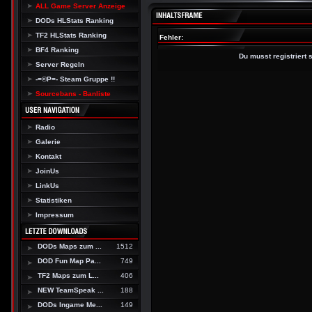
ALL Game Server Anzeige
DODs HLStats Ranking
TF2 HLStats Ranking
Fehler:
BF4 Ranking
Du musst registriert
Server Regeln
-=©P=- Steam Gruppe !!
Sourcebans - Banliste
Radio
Galerie
Kontakt
JoinUs
LinkUs
Statistiken
Impressum
DODs Maps zum ...
1512
DOD Fun Map Pa...
749
TF2 Maps zum L...
406
NEW TeamSpeak ...
188
DODs Ingame Me...
149