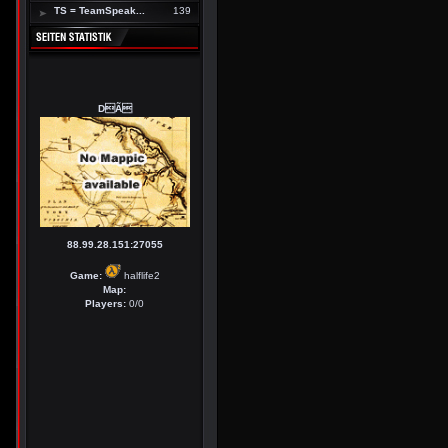
TS = TeamSpeak...
139
DÃ
88.99.28.151:27055
Game:
halflife2
Map:
Players:
0/0