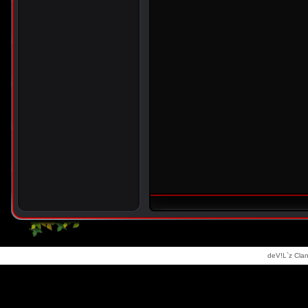
deV!L`z Clan