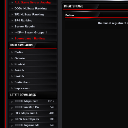
ALL Game Server Anzeige
DODs HLStats Ranking
TF2 HLStats Ranking
Fehler:
BF4 Ranking
Du musst registriert
Server Regeln
-=©P=- Steam Gruppe !!
Sourcebans - Banliste
Radio
Galerie
Kontakt
JoinUs
LinkUs
Statistiken
Impressum
DODs Maps zum ...
1512
DOD Fun Map Pa...
749
TF2 Maps zum L...
406
NEW TeamSpeak ...
188
DODs Ingame Me...
149