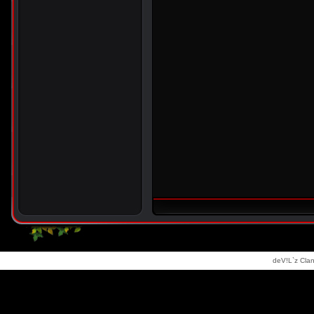
deV!L`z Clan