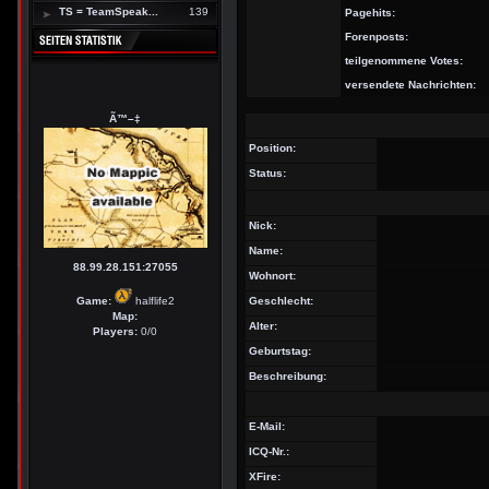
TS = TeamSpeak...
139
Pagehits:
Forenposts:
teilgenommene Votes:
versendete Nachrichten:
Ã™–‡
Position:
Status:
Nick:
Name:
88.99.28.151:27055
Wohnort:
Game:
halflife2
Geschlecht:
Map:
Alter:
Players:
0/0
Geburtstag:
Beschreibung:
E-Mail:
ICQ-Nr.:
XFire: