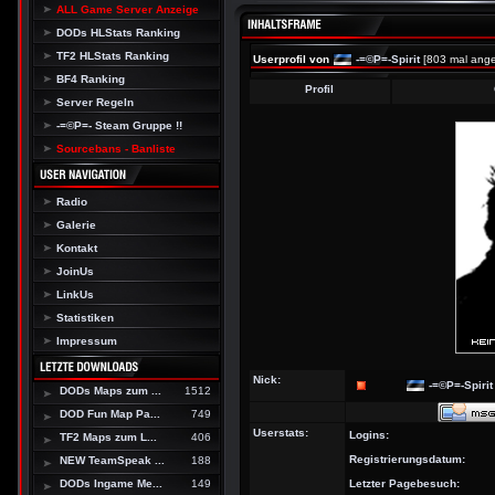
ALL Game Server Anzeige
DODs HLStats Ranking
TF2 HLStats Ranking
Userprofil von
-=©P=-Spirit
[803 mal ang
BF4 Ranking
Profil
Server Regeln
-=©P=- Steam Gruppe !!
Sourcebans - Banliste
Radio
Galerie
Kontakt
JoinUs
LinkUs
Statistiken
Impressum
Nick:
-=©P=-Spirit
DODs Maps zum ...
1512
DOD Fun Map Pa...
749
Userstats:
Logins:
TF2 Maps zum L...
406
Registrierungsdatum:
NEW TeamSpeak ...
188
DODs Ingame Me...
149
Letzter Pagebesuch: