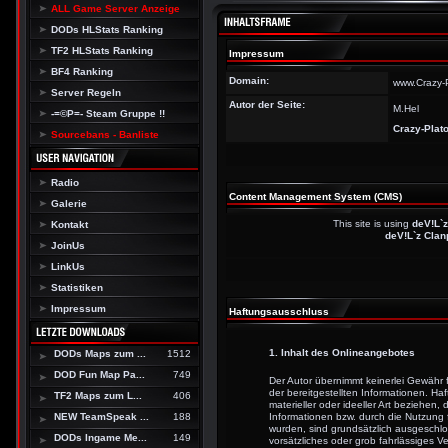
ALL Game Server Anzeige
DODs HLStats Ranking
TF2 HLStats Ranking
Impressum
BF4 Ranking
Domain:
www.Crazy-
Server Regeln
Autor der Seite:
M.Hel
-=©P=- Steam Gruppe !!
Crazy-Plato
Sourcebans - Banliste
Radio
Content Management System (CMS)
Galerie
This site is using
deV!L`z
Kontakt
deV!L`z Clan
JoinUs
LinkUs
Statistiken
Impressum
Haftungsausschluss
1. Inhalt des Onlineangebotes
DODs Maps zum ...
1512
DOD Fun Map Pa...
749
Der Autor übernimmt keinerlei Gewähr für
der bereitgestellten Informationen. 
TF2 Maps zum L...
406
materieller oder ideeller Art beziehen
NEW TeamSpeak ...
188
Informationen bzw. durch die Nutzung 
wurden, sind grundsätzlich ausgeschlo
DODs Ingame Me...
149
vorsätzliches oder grob fahrlässiges Ve