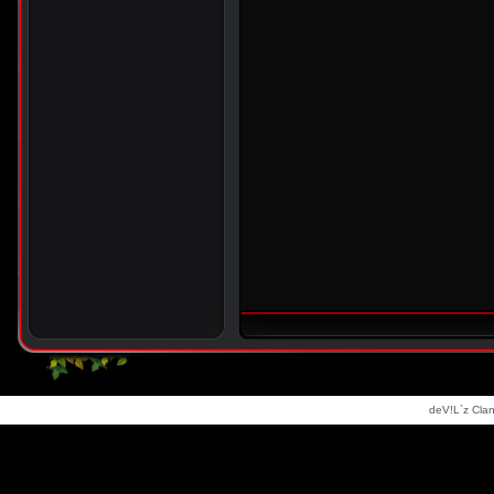
deV!L`z Clan