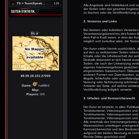
TS = TeamSpeak...
139
Alle Angebote sind freibleibend und unv
der Seiten oder das gesamte Angebot
zu löschen oder die Veröffentlichung z
2. Verweise und Links
Bei direkten oder indirekten Verweisen
–Ã¯
Verantwortungsbereiches des Autors li
dem Fall in Kraft treten, in dem der A
möglich und zumutbar wäre, die Nutzung
Der Autor erklärt hiermit ausdrücklich,
auf den zu verlinkenden Seiten erkenn
Inhalte oder die Urheberschaft der verl
Deshalb distanziert er sich hiermit ausd
Seiten, die nach der Linksetzung veränd
eigenen Internetangebotes gesetzten 
eingerichteten Gästebüchern, Diskussio
anderen Formen von Datenbanken, auf d
88.99.28.151:27055
illegale, fehlerhafte oder unvollständ
Nutzung oder Nichtnutzung solcherart 
Game:
halflife2
Anbieter der Seite, auf welche verwiese
Veröffentlichung lediglich verweist.
Map:
Players:
0/0
3. Urheber- und Kennzeichenrecht
Der Autor ist bestrebt, in allen Publik
Tondokumente, Videosequenzen und Text
Tondokumente, Videosequenzen und Tex
Tondokumente, Videosequenzen und T
Alle innerhalb des Internetangebotes 
Warenzeichen unterliegen uneingeschr
Kennzeichenrechts und den Besitzrecht
aufgrund der bloßen Nennung ist nicht
Rechte Dritter geschützt sind!