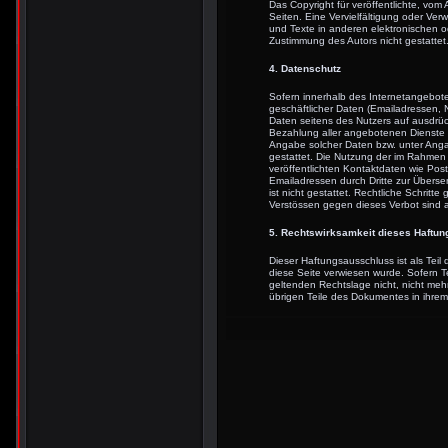
Das Copyright für veröffentlichte, vom A
Seiten. Eine Vervielfältigung oder V
und Texte in anderen elektronischen o
Zustimmung des Autors nicht gestattet
4. Datenschutz
Sofern innerhalb des Internetangebote
geschäftlicher Daten (Emailadressen, N
Daten seitens des Nutzers auf ausdrück
Bezahlung aller angebotenen Dienste i
Angabe solcher Daten bzw. unter Ang
gestattet. Die Nutzung der im Rahmen
veröffentlichten Kontaktdaten wie Pos
Emailadressen durch Dritte zur Überse
ist nicht gestattet. Rechtliche Schri
Verstössen gegen dieses Verbot sind a
5. Rechtswirksamkeit dieses Haftu
Dieser Haftungsausschluss ist als Tei
diese Seite verwiesen wurde. Sofern T
geltenden Rechtslage nicht, nicht mehr
übrigen Teile des Dokumentes in ihrem 