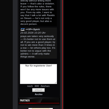
directly without letting them
leave — that’s also a violation.
If you follow the rules, there
won’t be any more issues with
you. From my side, I want to
say that I talk a lot with Rasido
on Steam — he’s not only a
very good player, but also a
decent person.
-=©P=-Spirit
23.02.2026 10:20 Uhr
prays are taken very seriously
— it’s better not to use them at
all. If you are a good player, try
not to win more than 3 times in
a row — let others play too. It’s
better not to argue with the
admins — it will only make
things worse.
noch
Zeichen
Archiv