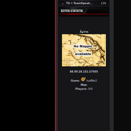
TS = TeamSpeak...
139
ÂµYm
88.99.28.151:27055
Game:
halflife2
Map:
Players:
0/0