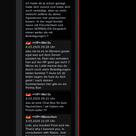
ich hatte dir ja schon gesagt
halte dich zurück und hatte dich
auch verteidigt. aber so nicht.
vieleicht solltest du deine
Agresionen mal untersuchen
lassen. In der regel kommt
mann mit Freunlichkeit und
einen NORMALEN Gespräch
immer weiter als mit
Beleidigungen !!
-=©P=-Мα†žє
4.03.2026 09:28 Uhr
also mir ist es im Moment grade
egal was auf dem Server
passiert ist. Aber das verhalten
hier auf der HP geht gar nicht !!
Wenn du Lokki meinst das du
durch noch mehr Beleidigungen
weiter kommst ? muss ich dir
leider sagen da hast du dich
geirrt ! nach deinen
Kommentaren hier gibt es ein
Perma Ban
-=©P=-Мα†žє
4.03.2026 09:21 Uhr
das ist eine Chat Box für kurz
Nachrichten ! wir haben ein
Forum dafür !!!!
-=©P=-Mäuschen
3.03.2026 21:05 Uhr
Loki, you insulted Fetzi and me.
That's why I banned you, in
consultation with Matze. Just