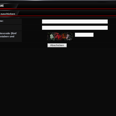
 zuschicken
me:
tsscode (fünf
staben und