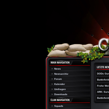
News
DODs Gun
Newsarchiv
Forum
Battlefiel
Kalender
Frohe Wei
Umfragen
ARK: Surv
Downloads
Battlefiel
Squads