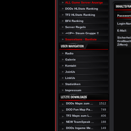
ALL Game Server Anzeige
DODs HLStats Ranking
TF2 HLStats Ranking
Passwort
BF4 Ranking
Login-Na
Server Regeln
E-Mail:
-=©P=- Steam Gruppe !!
Sicherhei
Sourcebans - Banliste
Großbuch
Ziffern):
Radio
Galerie
Kontakt
JoinUs
LinkUs
Statistiken
Impressum
DODs Maps zum ...
1512
DOD Fun Map Pa...
749
TF2 Maps zum L...
406
NEW TeamSpeak ...
188
DODs Ingame Me...
149