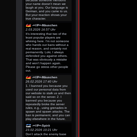
because someone mentions
your name doesn't mean we
laugh at you. Our language is
German, and you came to us.
But your reaction shows your
true character.
-=©P=-Mäuschen
2.03.2026 16:57 Uhr
It's interesting that two of the
least popular players are
whining here. I'm not someone
who hands out bans without a
real reason, and certainly not
permanently. Loki, I always
defended you against others.
That was obviously a mistake
and won't happen again.
Please go stress other people
out.
-=©P=-Mäuschen
26.02.2026 17:40 Uhr
1. I banned you because you
used our personal data from
our website to stalk us and then
said so on the server. 2. I
banned you because you
repeatedly broke the server
rules, e.g., using grenades in
spawn and spawn attacks. The
ban is permanent, and you can
play elsewhere in the future.
-=©P=-Spirit
23.02.2026 10:21 Uhr
Don’t attack the enemy base