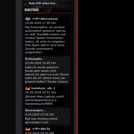
Auto Kill when hur...
-=©P=-Marionsson
23.06.2026 17:39 Uhr
Hej Schlumpfine, du wurdest
automatisch gebannt, weil du
zu viele Teamkills hattest und
andere Spieler entschieden
haben, dir nicht zu vergeben.
Dein Bann wird in circa einer
Stunde automatisch
aufgehoben.
Schlumpfin...
23.06.2026 14:49 Uhr
hallo,ich wurde gebannt
heute,aber weiss nicht
warum.Ich spiel nur eure Server
mehr als 10 Jahren.Kann mir
jemand helfen? Danke voraus!
kamikaze_ufo_1
18.04.2026 14:51 Uhr
@horsti https://github.com/V
alveSoftware/Source-1 -
Games/issues/6868
Geocamperi...
4.03.2026 23:34 Uhr
Bye bye donkey-voiced
geocamper-cunt!
-=©P=-Мα†žє
4.03.2026 09:32 Uhr