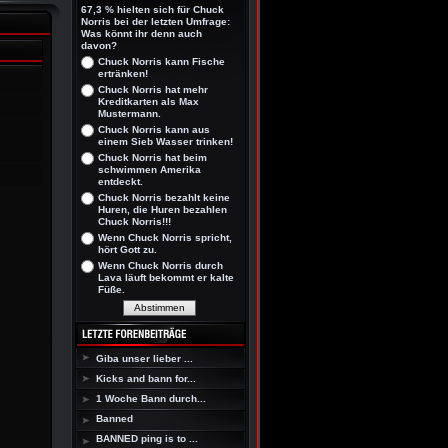
67,3 % hielten sich für Chuck
Norris bei der letzten Umfrage:
Was könnt ihr denn auch
davon?
Chuck Norris kann Fische
ertränken!
Chuck Norris hat mehr
Kreditkarten als Max
Mustermann.
Chuck Norris kann aus
einem Sieb Wasser trinken!
Chuck Norris hat beim
schwimmen Amerika
entdeckt.
Chuck Norris bezahlt keine
Huren, die Huren bezahlen
Chuck Norris!!!
Wenn Chuck Norris spricht,
hört Gott zu.
Wenn Chuck Norris durch
Lava läuft bekommt er kalte
Füße.
Giba unser lieber ...
Kicks and bann for...
1 Woche Bann durch...
Banned
BANNED ping is to ...