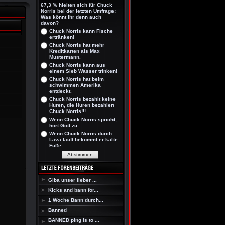
67,3 % hielten sich für Chuck
Norris bei der letzten Umfrage:
Was könnt ihr denn auch
davon?
Chuck Norris kann Fische
ertränken!
Chuck Norris hat mehr
Kreditkarten als Max
Mustermann.
Chuck Norris kann aus
einem Sieb Wasser trinken!
Chuck Norris hat beim
schwimmen Amerika
entdeckt.
Chuck Norris bezahlt keine
Huren, die Huren bezahlen
Chuck Norris!!!
Wenn Chuck Norris spricht,
hört Gott zu.
Wenn Chuck Norris durch
Lava läuft bekommt er kalte
Füße.
Giba unser lieber ...
Kicks and bann for...
1 Woche Bann durch...
Banned
BANNED ping is to ...