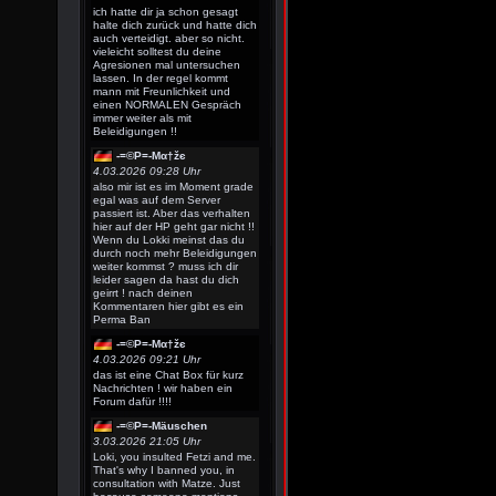
ich hatte dir ja schon gesagt
halte dich zurück und hatte dich
auch verteidigt. aber so nicht.
vieleicht solltest du deine
Agresionen mal untersuchen
lassen. In der regel kommt
mann mit Freunlichkeit und
einen NORMALEN Gespräch
immer weiter als mit
Beleidigungen !!
-=©P=-Мα†žє
4.03.2026 09:28 Uhr
also mir ist es im Moment grade
egal was auf dem Server
passiert ist. Aber das verhalten
hier auf der HP geht gar nicht !!
Wenn du Lokki meinst das du
durch noch mehr Beleidigungen
weiter kommst ? muss ich dir
leider sagen da hast du dich
geirrt ! nach deinen
Kommentaren hier gibt es ein
Perma Ban
-=©P=-Мα†žє
4.03.2026 09:21 Uhr
das ist eine Chat Box für kurz
Nachrichten ! wir haben ein
Forum dafür !!!!
-=©P=-Mäuschen
3.03.2026 21:05 Uhr
Loki, you insulted Fetzi and me.
That's why I banned you, in
consultation with Matze. Just