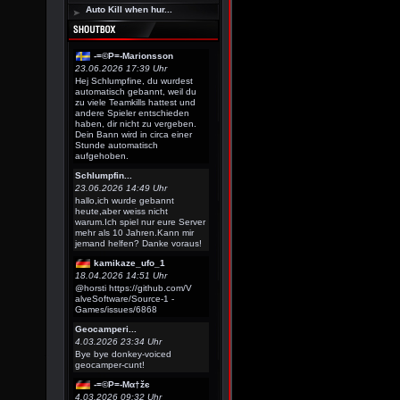
Auto Kill when hur...
-=©P=-Marionsson
23.06.2026 17:39 Uhr
Hej Schlumpfine, du wurdest
automatisch gebannt, weil du
zu viele Teamkills hattest und
andere Spieler entschieden
haben, dir nicht zu vergeben.
Dein Bann wird in circa einer
Stunde automatisch
aufgehoben.
Schlumpfin...
23.06.2026 14:49 Uhr
hallo,ich wurde gebannt
heute,aber weiss nicht
warum.Ich spiel nur eure Server
mehr als 10 Jahren.Kann mir
jemand helfen? Danke voraus!
kamikaze_ufo_1
18.04.2026 14:51 Uhr
@horsti https://github.com/V
alveSoftware/Source-1 -
Games/issues/6868
Geocamperi...
4.03.2026 23:34 Uhr
Bye bye donkey-voiced
geocamper-cunt!
-=©P=-Мα†žє
4.03.2026 09:32 Uhr