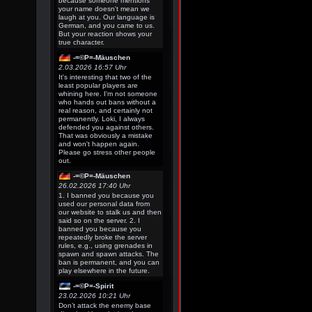
because someone mentions
your name doesn't mean we
laugh at you. Our language is
German, and you came to us.
But your reaction shows your
true character.
-=©P=-Mäuschen
2.03.2026 16:57 Uhr
It's interesting that two of the
least popular players are
whining here. I'm not someone
who hands out bans without a
real reason, and certainly not
permanently. Loki, I always
defended you against others.
That was obviously a mistake
and won't happen again.
Please go stress other people
out.
-=©P=-Mäuschen
26.02.2026 17:40 Uhr
1. I banned you because you
used our personal data from
our website to stalk us and then
said so on the server. 2. I
banned you because you
repeatedly broke the server
rules, e.g., using grenades in
spawn and spawn attacks. The
ban is permanent, and you can
play elsewhere in the future.
-=©P=-Spirit
23.02.2026 10:21 Uhr
Don’t attack the enemy base