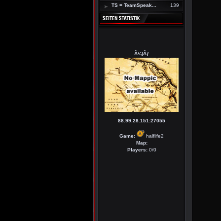
TS = TeamSpeak...
139
Ã¼)Ãƒ
88.99.28.151:27055
Game:
halflife2
Map:
Players:
0/0