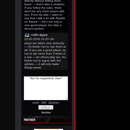
directly without letting them
leave — that’s also a violation.
If you follow the rules, there
won’t be any more issues with
you. From my side, I want to
say that I talk a lot with Rasido
on Steam — he’s not only a
very good player, but also a
decent person.
-=©P=-Spirit
23.02.2026 10:20 Uhr
prays are taken very seriously
— it’s better not to use them at
all. If you are a good player, try
not to win more than 3 times in
a row — let others play too. It’s
better not to argue with the
admins — it will only make
things worse.
noch
Zeichen
Archiv