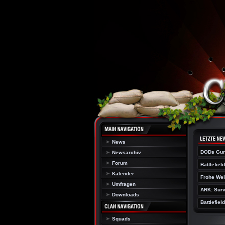
News
DODs Gun
Newsarchiv
Forum
Battlefiel
Kalender
Frohe Wei
Umfragen
ARK: Surv
Downloads
Battlefiel
Squads