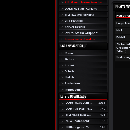
ALL Game Server Anzeige
DODs HLStats Ranking
TF2 HLStats Ranking
Registrie
BF4 Ranking
Login-Na
Server Regeln
Nick:
-=©P=- Steam Gruppe !!
E-Mail:
Sourcebans - Banliste
Sicherhei
Großbuch
Ziffern):
Radio
Code ein
Galerie
Kontakt
JoinUs
LinkUs
Statistiken
Impressum
DODs Maps zum ...
1512
DOD Fun Map Pa...
749
TF2 Maps zum L...
406
NEW TeamSpeak ...
188
DODs Ingame Me...
149