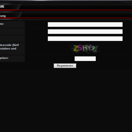
rung
me:
tsscode (fünf
staben und
geben: