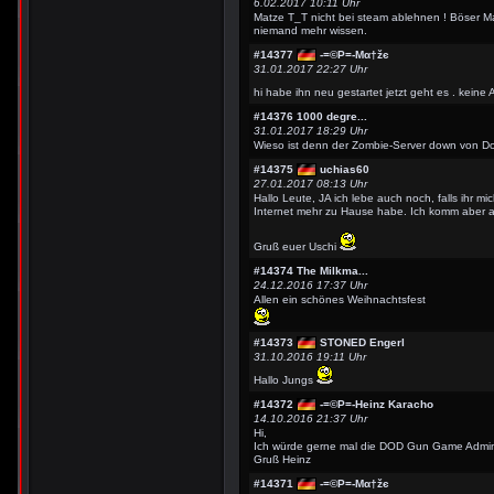
6.02.2017 10:11 Uhr
Matze T_T nicht bei steam ablehnen ! Böser Ma
niemand mehr wissen.
#14377
-=©P=-Мα†žє
31.01.2017 22:27 Uhr
hi habe ihn neu gestartet jetzt geht es . kein
#14376
1000 degre...
31.01.2017 18:29 Uhr
Wieso ist denn der Zombie-Server down von D
#14375
uchias60
27.01.2017 08:13 Uhr
Hallo Leute, JA ich lebe auch noch, falls ihr mi
Internet mehr zu Hause habe. Ich komm aber au
Gruß euer Uschi
#14374
The Milkma...
24.12.2016 17:37 Uhr
Allen ein schönes Weihnachtsfest
#14373
STONED Engerl
31.10.2016 19:11 Uhr
Hallo Jungs
#14372
-=©P=-Heinz Karacho
14.10.2016 21:37 Uhr
Hi,
Ich würde gerne mal die DOD Gun Game Admins 
Gruß Heinz
#14371
-=©P=-Мα†žє