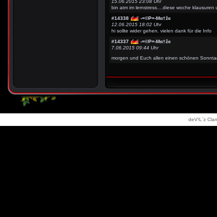
15.06.2015 23:08 Uhr
bin atm im lernstress....diese woche klausure
#14338
-=©P=-Мα†žє
12.06.2015 18:02 Uhr
hi sollte wider gehen. vielen dank für die Info
#14337
-=©P=-Мα†žє
7.06.2015 09:44 Uhr
morgen und Euch allen einen schönen Sonnt
deV!L`z Clan