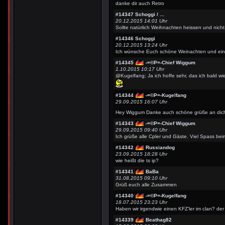
danke dir auch Retro
#14347
Schoggi / ...
20.12.2015 14:01 Uhr
Sollte natürlich Weihnachten heissen und nich
#14346
Schoggi
20.12.2015 13:24 Uhr
Ich wünsche Euch schöne Weinachten und ein
#14345
-=©P=-Chief Wiggum
1.10.2015 10:17 Uhr
@Kugelfang; Ja ich hoffe sehr, das ich bald wi
#14344
-=©P=-Kugelfang
29.09.2015 16:07 Uhr
Hey Wiggum Danke auch schöne grüße an di
#14343
-=©P=-Chief Wiggum
29.09.2015 09:40 Uhr
Ich grüße alle Cpler und Gäste. Viel Spass be
#14342
Russiandog
23.09.2015 18:28 Uhr
wie heißt die ts ip?
#14341
BaBa
31.08.2015 09:10 Uhr
Grüß euch alle Zusammen
#14340
-=©P=-Kugelfang
18.07.2015 23:23 Uhr
Haben wir irgendwie einen KFZ'ler im clan? der
#14339
Beathag82