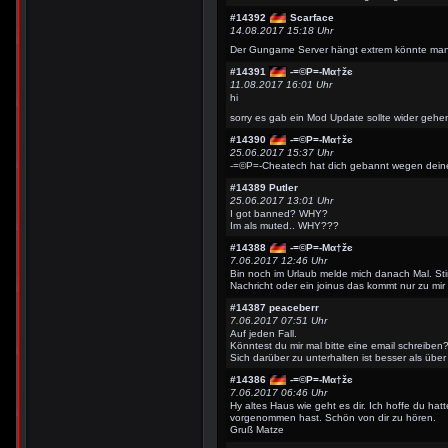
#14392
Scarface
14.08.2017 15:18 Uhr
Der Gungame Server hängt extrem könnte man
#14391
-=©P=-Мα†žє
11.08.2017 16:01 Uhr
hi
sorry es gab ein Mod Update sollte wider geh
#14390
-=©P=-Мα†žє
25.06.2017 15:37 Uhr
-=©P=-Cheatech hat dich gebannt wegen dei
#14389
Putler
25.06.2017 13:01 Uhr
I got banned? WHY?
Im als muted.. WHY???
#14388
-=©P=-Мα†žє
7.06.2017 12:46 Uhr
Bin noch im Urlaub melde mich danach Mal. Stim
Nachricht oder ein joinus das kommt nur zu mir
#14387
peaceberr
7.06.2017 07:51 Uhr
Auf jeden Fall.
Könntest du mir mal bitte eine email schreiben
Sich darüber zu unterhalten ist besser als über
#14386
-=©P=-Мα†žє
7.06.2017 06:46 Uhr
Hy altes Haus wie geht es dir. Ich hoffe du hatt
vorgenommen hast. Schön von dir zu hören.
Gruß Matze