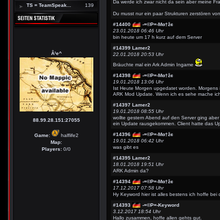
Da werde ich zwar nicht da sein aber meine F
TS = TeamSpeak...
139
Du musst nur ein paar Strukturen zerstören vo
#14400
-=©P=-Мα†žє
23.01.2018 06:46 Uhr
bin heute um 17 h kurz auf dem Server
#14399
Lamer2
Â¹e^
22.01.2018 20:53 Uhr
Bräuchte mal ein Ark Admin Ingame
#14398
-=©P=-Мα†žє
19.01.2018 13:06 Uhr
Ist Heute Morgen upgedatet worden. Morgens is
ARK Mod Update. Wenn ich es sehe mache ich
#14397
Lamer2
19.01.2018 08:55 Uhr
wollte gestern Abend auf den Server ging aber 
88.99.28.151:27055
ein Update rausgekommen. Client hatte das Up
#14396
-=©P=-Мα†žє
Game:
halflife2
19.01.2018 06:42 Uhr
Map:
was gibt es
Players:
0/0
#14395
Lamer2
18.01.2018 19:51 Uhr
ARK Admin da?
#14394
-=©P=-Мα†žє
17.12.2017 07:58 Uhr
Hy Keyword hier ist alles bestens ich hoffe bei 
#14393
-=©P=-Keyword
3.12.2017 18:54 Uhr
Hallo zusammen, hoffe allen gehts gut.