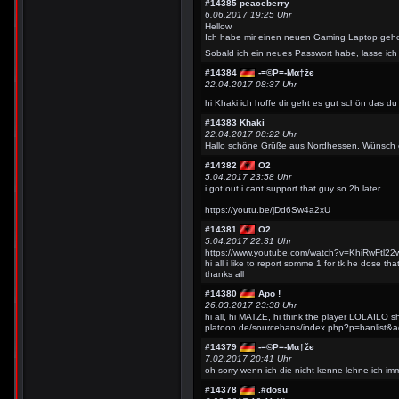
#14385
peaceberry
6.06.2017 19:25 Uhr
Hellow.
Ich habe mir einen neuen Gaming Laptop gehol
Sobald ich ein neues Passwort habe, lasse ich
#14384
-=©P=-Мα†žє
22.04.2017 08:37 Uhr
hi Khaki ich hoffe dir geht es gut schön das 
#14383
Khaki
22.04.2017 08:22 Uhr
Hallo schöne Grüße aus Nordhessen. Wünsch 
#14382
O2
5.04.2017 23:58 Uhr
i got out i cant support that guy so 2h later
https://youtu.be/jDd6Sw4a2xU
#14381
O2
5.04.2017 22:31 Uhr
https://www.youtube.com/watch?v=KhiRwFtl22
hi all i like to report somme 1 for tk he dose t
thanks all
#14380
Apo !
26.03.2017 23:38 Uhr
hi all, hi MATZE, hi think the player LOLAILO 
platoon.de/sourcebans/index.php?p=banlis
#14379
-=©P=-Мα†žє
7.02.2017 20:41 Uhr
oh sorry wenn ich die nicht kenne lehne ich i
#14378
.#dosu