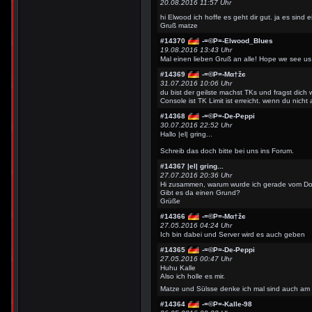
20.08.2016 11:57 Uhr
hi Elwood ich hoffe es geht dir gut. ja es sind
Gruß matze
#14370
-=©P=-Elwood_Blues
19.08.2016 13:43 Uhr
Mal einen lieben Gruß an alle! Hope we see us
#14369
-=©P=-Мα†žє
31.07.2016 10:06 Uhr
du bist der geilste machst TKs und fragst dic
Console ist TK Limit ist erreicht. wenn du nic
#14368
-=©P=-De-Peppi
30.07.2016 22:52 Uhr
Hallo |el| gring...
Schreib das doch bitte bei uns ins Forum.
#14367
|el| gring...
27.07.2016 20:36 Uhr
Hi zusammen, warum wurde ich gerade vom 
Gibt es da einen Grund?
Grüße
#14366
-=©P=-Мα†žє
27.05.2016 04:24 Uhr
Ich bin dabei und Server wird es auch geben
#14365
-=©P=-De-Peppi
27.05.2016 00:47 Uhr
Huhu Kalle
Also ich holle es mir.
Matze und Sülsse denke ich mal sind auch am 
#14364
-=©P=-Kalle-98