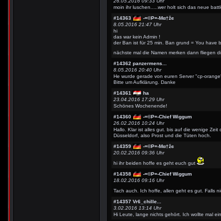
26.05.2016 09:33 Uhr
moin ihr luschen.....wer holt sich das neue battl
#14363
-=©P=-Мα†žє
8.05.2016 21:47 Uhr
hi
das war kein Admin !
der Ban ist für 25 min. Ban grund = You have 
nächste mal die Namen merken dann fliegen d
#14362
panzermens...
8.05.2016 20:40 Uhr
He wurde gerade von euren Server "cp-orange"
Bitte um Aufklärung. Danke
#14361
ha
23.04.2016 17:29 Uhr
Schönes Wochenende!
#14360
-=©P=-Chief Wiggum
26.02.2016 10:24 Uhr
Hallo. Klar ist alles gut. bis auf die wenige Ze
Düsseldorf, also Prost und die Tüten hoch.
#14359
-=©P=-Мα†žє
20.02.2016 09:36 Uhr
hi ihr beiden hoffe es geht euch gut
#14358
-=©P=-Chief Wiggum
18.02.2016 09:16 Uhr
Tach auch. Ich hoffe, allen geht es gut. Fal
#14357
Vr6_chille...
3.02.2016 13:14 Uhr
Hi Leute, lange nichts gehört. Ich wollte mal e