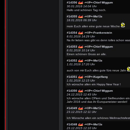
#14356
-=©P=-Chief Wiggum
30.01.2016 14:04 Uhr
Hallo und schönen Tag noch.
#14355
-=©P=-Мα†žє
18.01.2016 06:39 Uhr
moin Euch allen eine gute neue Woche
#14354
-=©P=-Frankenstein
8.01.2016 14:29 Uhr
Na ihr lieben was gibt es denn tolles schon wa
#14353
-=©P=-Chief Wiggum
8.01.2016 10:14 Uhr
Einen schönen Gruss an alle.
#14352
-=©P=-Мα†žє
1.01.2016 17:20 Uhr
auch von mir Euch alles gute fürs neue Jahr
#14351
-=©P=-Kugelfang
1.01.2016 12:15 Uhr
Ich wünsche allen ein Happy New Year !
#14350
-=©P=-Chief Wiggum
24.12.2015 12:43 Uhr
Ich wünsche allen CPlern und Sielfreunden e
Jahr 2016 und das ihr Europameister werdet!
#14349
-=©P=-Мα†žє
23.12.2015 12:11 Uhr
Ich Wünsche allen ein schönes Weihnachtsfes
#14348
-=©P=-Мα†žє
23.12.2015 12:10 Uhr