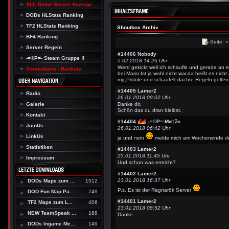
ALL Game Server Anzeige
DODs HLStats Ranking
TF2 HLStats Ranking
Shoutbox Archiv
BF4 Ranking
Seite:
«
Server Regeln
#14406
Nobody
-=©P=- Steam Gruppe !!
5.02.2018 14:26 Uhr
Werd gekickt weil ich schaufle und gerade an 
Sourcebans - Banliste
bei Mario.Ist ja wohl nicht war,da heißt es ni
mg,Pistole und schaufelt.dachte Regeln gelten 
#14405
Lamer2
Radio
26.01.2018 09:02 Uhr
Galerie
Danke dir.
Schön das du dran bleibst.
Kontakt
#14404
-=©P=-Мα†žє
JoinUs
26.01.2018 06:42 Uhr
LinkUs
ja und nein
melde mich am Wochenende den
Statistiken
#14403
Lamer2
25.01.2018 11:45 Uhr
Impressum
Und schon was erreicht?
#14402
Lamer2
23.01.2018 16:37 Uhr
DODs Maps zum ...
1512
P.s. Es ist der Ragnarök Server
DOD Fun Map Pa...
749
#14401
Lamer2
TF2 Maps zum L...
406
23.01.2018 08:52 Uhr
NEW TeamSpeak ...
188
Danke.
DODs Ingame Me...
149