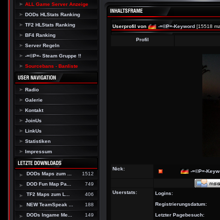
ALL Game Server Anzeige
DODs HLStats Ranking
TF2 HLStats Ranking
Userprofil von
-=©P=-Keyword
[15518 ma
BF4 Ranking
Profil
Server Regeln
-=©P=- Steam Gruppe !!
Sourcebans - Banliste
Radio
Galerie
Kontakt
JoinUs
LinkUs
Statistiken
Impressum
Nick:
-=©P=-Keyw
DODs Maps zum ...
1512
DOD Fun Map Pa...
749
Userstats:
Logins:
TF2 Maps zum L...
406
Registrierungsdatum:
NEW TeamSpeak ...
188
DODs Ingame Me...
149
Letzter Pagebesuch: