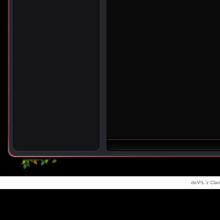
deV!L`z Clan