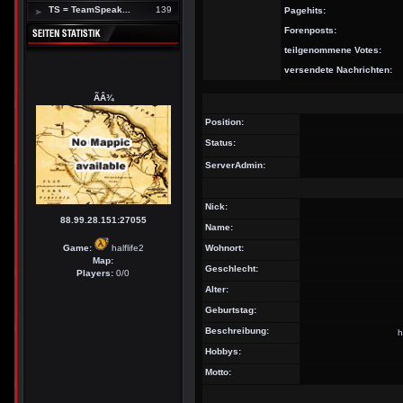
TS = TeamSpeak...
139
Pagehits:
Forenposts:
teilgenommene Votes:
versendete Nachrichten:
ÃÂ¾
Position:
Status:
ServerAdmin:
Nick:
88.99.28.151:27055
Name:
Game:
halflife2
Wohnort:
Map:
Geschlecht:
Players:
0/0
Alter:
Geburtstag:
Beschreibung:
h
Hobbys:
Motto: